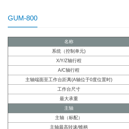
GUM-800
名称
系统（控制单元)
X/Y/Z轴行程
A/C轴行程
主轴端面至工作台距离(A轴位于0度位置时)
工作台尺寸
最大承重
主轴
主轴（标配）
主轴最高转速/锥柄