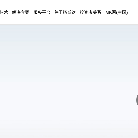
技术
解决方案
服务平台
关于拓斯达
投资者关系
MK网(中国)
公司简介
基本概况
联系方式
智能数控装备
驼驮科技
科研
企业文化
公司公告
人才招聘
发展历程
定期报告
在线留言
五轴联动加工中心
研发
荣誉资质
公司治理
控制
新闻资讯
投资者交流
监控系统
伺服
廉洁合作
理系统
视觉