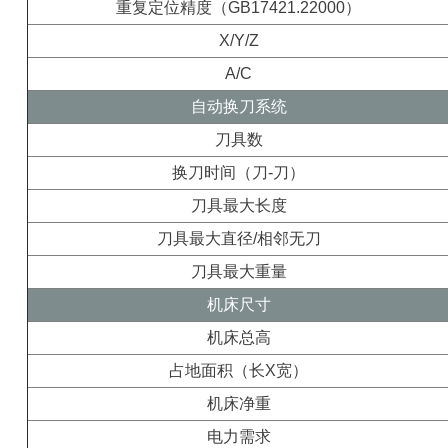
重复定位精度（GB17421.22000）
X/Y/Z
A/C
自动换刀系统
刀具数
换刀时间（刀-刀）
刀具最大长度
刀具最大直径/相邻无刀
刀具最大重量
机床尺寸
机床总高
占地面积（长X宽）
机床净重
电力需求