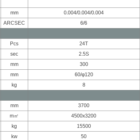
mm
0.004/0.004/0.004
ARCSEC
6/6
Pcs
24T
sec
2.5S
mm
300
mm
60/φ120
kg
8
mm
3700
m㎡
4500x3200
kg
15500
kw
50