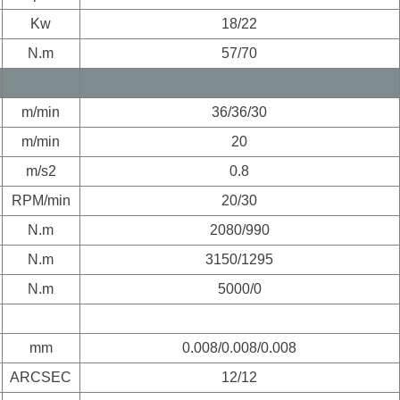
Kw
18/22
N.m
57/70
m/min
36/36/30
m/min
20
m/s2
0.8
RPM/min
20/30
N.m
2080/990
N.m
3150/1295
N.m
5000/0
mm
0.008/0.008/0.008
ARCSEC
12/12