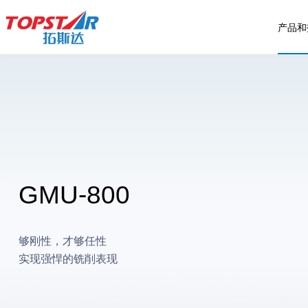
产品和
工业机器人
智能环境整厂解决方
售后服务
注塑装备
客户案例
IOT平台
案
四轴SCARA机器人
四快标准
注塑机
行业方案
总体方案
公司简介
六轴工业机器人
服务流程
机械手
应用方案
T-MES智造平台
GMU-800
能力资质
常见问题
辅机
案例展示
FMCS厂务中央
服务范围
我要报修
EMS智慧能源管
够刚性，才够任性
专业项目
投诉建议
实现强悍的铣削表现
合作伙伴